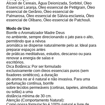
Alcool de Cereai
s, Àgua Deionizada, Sorbitol,
Oleo
Essencial Laranja,
Óleo essencial de Petitgrain,
Óleo
essencial de Gerânio,
Óleo essencial de
Palmarosa,
Óleo essencial de Sálvia-esclareia,
Óleo
essencial de Olíbano,
Óleo essencial de
Patchouli.
Modo de Uso
Borrife o Aromatizador Madre Deus
no ambiente, sempre direcionando o jato para o alto,
permitindo que a névoa
aromática se disperse naturalmente pelo ar. Ideal para
preparar espaços antes
de práticas meditativas, estudos, descanso ou para
renovar a energia de salas e
escritórios.
Dica Botânica: Por ser formulado
exclusivamente com óleos essenciais puros (sem
fixadores sintéticos), a duração
do aroma no ar é natural e não invasiva. Para uma
perfumação contínua, borrife
sobre tecidos permeáveis (cortinas, tapetes, almofadas
ou sofás) a uma
distância mínima de 30 cm.
Atenção (Comportamento Natural):
Como nossa formulação é 100% natural e livre de