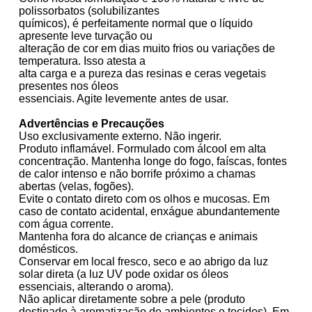
polissorbatos (solubilizantes
químicos), é perfeitamente normal que o líquido
apresente leve turvação ou
alteração de cor em dias muito frios ou variações de
temperatura. Isso atesta a
alta carga e a pureza das resinas e ceras vegetais
presentes nos óleos
essenciais. Agite levemente antes de usar.
Advertências e Precauções
Uso exclusivamente externo. Não ingerir.
Produto inflamável. Formulado com álcool em alta
concentração. Mantenha longe do fogo, faíscas, fontes
de calor intenso e não borrife próximo a chamas
abertas (velas, fogões).
Evite o contato direto com os olhos e mucosas. Em
caso de contato acidental, enxágue abundantemente
com água corrente.
Mantenha fora do alcance de crianças e animais
domésticos.
Conservar em local fresco, seco e ao abrigo da luz
solar direta (a luz UV pode oxidar os óleos
essenciais, alterando o aroma).
Não aplicar diretamente sobre a pele (produto
destinado à aromatização de ambientes e tecidos). Em