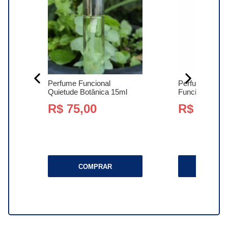
s
Perfume Funcional
Perfume para 
al
Quietude Botânica 15ml
Funcional Alegri
R$ 75,00
R$ 95,00
ido
COMPRAR
COMP