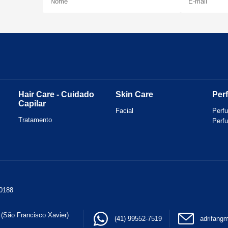
Hair Care - Cuidado
Skin Care
Per
Capilar
Facial
Perf
Tratamento
Perf
0188
(São Francisco Xavier)
(41) 99552-7519
adrifan