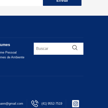
Enviar
fumes
ume Pessoal
umes de Ambiente
gmann@gmail.com
(41) 9552-7519